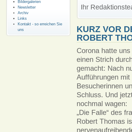
Bildergalerien
Ihr Redaktionst
Newsletter
Archiv
Links
Kontakt - so erreichen Sie
KURZ VOR DE
uns
ROBERT TH
Corona hatte uns 
einen Strich dur
gemacht: Nach nu
Aufführungen mit 
Besucherinnen u
Schluss. Und jetzt
nochmal wagen:
„Die Falle“ des f
Robert Thomas is
nervenaufreibend