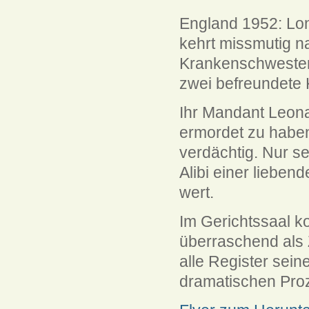
England 1952: Lond
kehrt missmutig n
Krankenschwester 
zwei befreundete K
Ihr Mandant Leona
ermordet zu haben.
verdächtig. Nur se
Alibi einer liebend
wert.
Im Gerichtssaal k
überraschend als Z
alle Register sei
dramatischen Pr