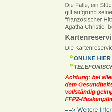
Die Falle, ein St
gilt aufgrund seine
"französischer Hit
Agatha Christie" 
Kartenreserv
Die Kartenreservie
ONLINE HIER
TELEFONISCH u
Achtung: bei all
dem Gesundheits
vollständig geim
FFP2-Maskenpflic
==> Weitere Info