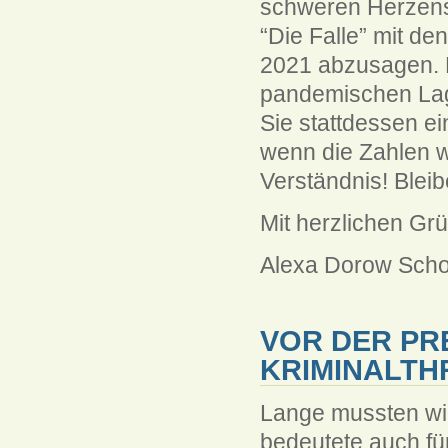
schweren Herzens
“Die Falle” mit d
2021 abzusagen. E
pandemischen Lage
Sie stattdessen e
wenn die Zahlen wi
Verständnis! Blei
Mit herzlichen Gr
Alexa Dorow Scho
VOR DER PRE
KRIMINALTH
Lange mussten wir
bedeutete auch fü