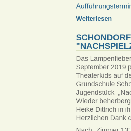
Aufführungstermi
Weiterlesen
SCHONDORFE
"NACHSPIEL
Das Lampenfieber s
September 2019 p
Theaterkids auf d
Grundschule Scho
Jugendstück „Nac
Wieder beherbergt
Heike Dittrich in 
Herzlichen Dank d
Nach „Zimmer 13“ 