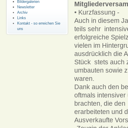
Bildergalerien
Mitgliederversa
Newsletter
• Kurzfassung -
Archiv
Links
Auch in diesem Jah
Kontakt - so erreichen Sie
teils sehr intens
uns
erfolgreiche Spie
vielen im Hintergr
ausdrücklich die 
Stück stets auch 
umbauten sowie zu
waren.
Dank auch den bew
oftmals intensive
brachten, die de
erarbeiteten und 
Ausverkaufte Vors